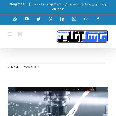
رش
ورود به پنل پیامک
| سامانه پیامکی :
10009126543957
|
info@mask-
ه
online.ir
حتوا
hatsapp
YouTube
Twitter
Pinterest
LinkedIn
Instagram
Google+
Facebook
tom
Next
Previous
View
Larger
Image