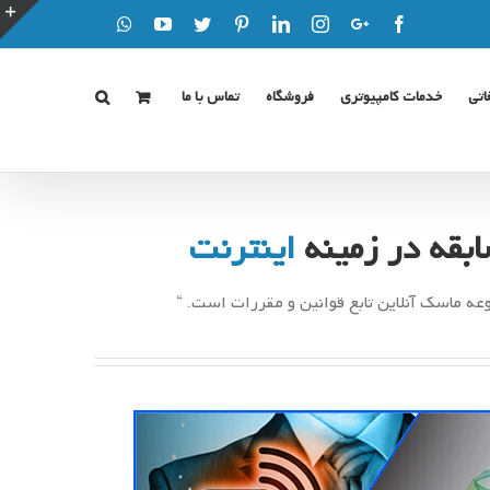
Whatsapp
YouTube
Twitter
Pinterest
LinkedIn
Instagram
Google+
Facebook
Custom
ت
ن
ل
اتی
خدمات کامپیوتری
فروشگاه
تماس با ما
ن
بقه در زمینه
اینترنت
عه ماسک آنلاین تابع قوانین و مقررات است. “