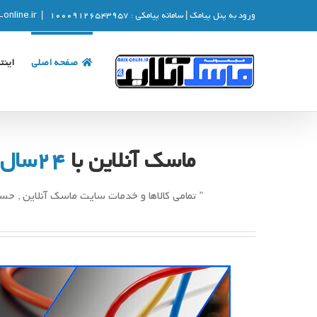
رش
ورود به پنل پیامک
| سامانه پیامکی :
10009126543957
|
online.ir
ه
حتوا
صفحه اصلی
اینت
ماسک آنلاین با
24سال
” تمامی کالاها و خدمات سایت ماسک آنلاین , ح